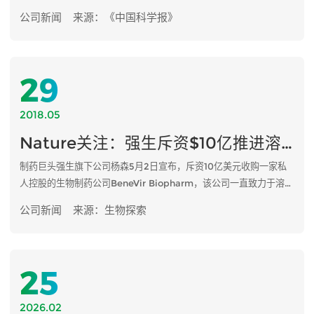
方法。这是T细胞免疫疗法首次成功应用于晚期乳腺癌。相关成果6
公司新闻
来源：《中国科学报》
月4日在线发表于《自然—医学》。
29
2018.05
Nature关注：强生斥资$10亿推进溶瘤免疫疗法
制药巨头强生旗下公司杨森5月2日宣布，斥资10亿美元收购一家私
人控股的生物制药公司BeneVir Biopharm，该公司一直致力于溶瘤
病毒作用的免疫疗法。近日，知名期刊Nature杂志对此次收购进行
公司新闻
来源：生物探索
了报道，文中提到：一项尚未成熟的治疗方法得到这样的待遇，这说
明，溶瘤免疫疗法令人鼓舞的试验结果激发了研究人员和制药巨头的
兴趣。
25
2026.02