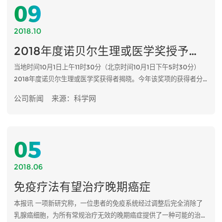
09
2018.10
2018年度诺贝尔生理或医学奖授予癌症免疫疗法
当地时间10月1日上午11时30分（北京时间10月1日下午5时30分）
2018年度诺贝尔生理或医学奖获得者揭晓。今年该奖项的获得者分
别是美国得州大学奥斯汀分校免疫学家詹姆斯·艾利森（James P.
公司新闻
来源：科学网
Allision）和日本京都大学教授本庶佑（Tasuku Honjo），以表彰
他们“发现了抑制负面免疫调节的癌症疗法”。
05
2018.06
免疫疗法有望治疗晚期癌症
本报讯 一项新研究称，一位患者的免疫系统经过调整后完全消除了
乳腺癌细胞，为所有常规治疗无效的晚期癌症提供了一种可能的治疗