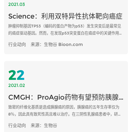
2021.03
Science：利用双特异性抗体靶向癌症
肿瘤抑制基因TP53（编码的蛋白产物为p53）发生突变后是最常见
的癌症驱动基因。然而，在发现p53突变蛋白在癌症中的关键作用数
十年后的今天，人们仍然无法获得靶向它的药物。虽然有让发生突变
行业动向
来源：生物谷 Bioon.com
的表皮生长因子受体（EGFR）或BRAF等癌基因编码的蛋白失活的
药物，但是肿瘤抑制基因编码的蛋白已经通过突变而失活。通过使用
药物制剂重新激活这类蛋白是非常具有挑战性的。因此，人们正在积
极寻找新的方法来靶向这些失活的蛋白，包括TP53编码的蛋白。
22
2021.02
CMGH：ProAgio药物有望预防胰腺癌和乳腺癌
致密的纤维化基质是造成胰腺癌的原因，胰腺癌的五年生存率仅为
8％，因此具有致死性高且难以治疗。在三阴性乳腺癌患者中，研究
表明，致密的基质与较差的生存率和较高的复发率有关。
行业动向
来源：生物谷