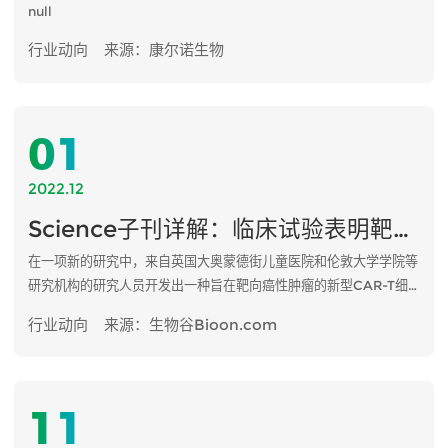
null
行业动向
来源：康尔诺生物
01
2022.12
Science子刊详解：临床试验表明靶向GD2的CAR-T细胞有望治疗神经母细胞瘤
在一项新的研究中，来自英国大奥蒙德街儿童医院和伦敦大学学院等
研究机构的研究人员开发出一种旨在靶向癌性肿瘤的新型CAR-T细
胞疗法，它在患有神经母细胞瘤（一种罕见的儿童癌症）的儿童身上
行业动向
来源：生物谷Bioon.com
显示出有希望的早期结果。相关研究结果发表在2020年11月25日的
Science Translational Medicine期刊上，论文标题为
“Antitumor activity without on-target off-tumor toxicity of
GD2–chimeric antigen receptor T cells in patients with
11
neuroblastoma”。