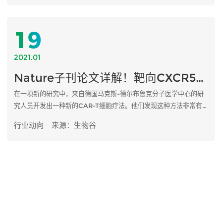
19
2021.01
Nature子刊论文详解！靶向CXCR5的CAR-T细胞有望治疗滤泡性淋巴瘤和慢性淋巴细胞白血病
在一项新的研究中，来自德国马克斯-德尔布鲁克分子医学中心的研
究人员开发出一种新的CAR-T细胞疗法。他们发现这种方法非常有
效，特别是在对抗滤泡性淋巴瘤和慢性淋巴细胞白血病（CLL）时。
行业动向
来源：生物谷
相关研究结果于2021年1月11日发表在Nature Communications期
刊上，论文标题为“CXCR5 CAR-T cells simultaneously target
B cell non-Hodgkin’s lymphoma and tumor-supportive
follicular T helper cells”。