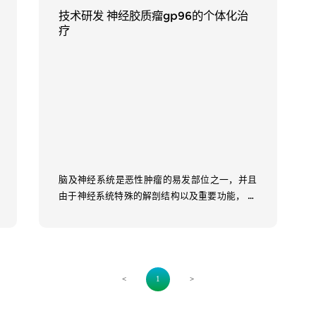
技术研发 神经胶质瘤gp96的个体化治
疗
脑及神经系统是恶性肿瘤的易发部位之一，并且
由于神经系统特殊的解剖结构以及重要功能， 导
致极高的死亡率。根据全国肿瘤登记中心的报
告，脑及神经系统的发病率为每...
<
1
>
Learn More