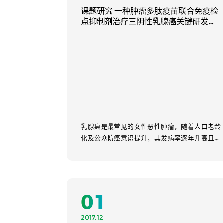
课题研究 一种肿瘤多肽疫苗联合免疫检
点抑制剂治疗三阴性乳腺癌关键研发工
作
乳腺癌是最常见的女性恶性肿瘤，随着人口老龄
化及公众防癌意识提升，其发病率逐年升高且呈
年轻化趋势，已取代肺癌成为全球发病率第一的
恶性肿瘤，占全球女性新发癌症总数的24.5%。
中国乳腺癌发病率...
01
Learn More
2017.12