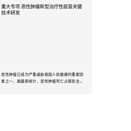
重大专项 恶性肿瘤新型治疗性疫苗关键
技术研发
恶性肿瘤已成为严重威胁我国人民健康的重要因
素之一，据最新统计，恶性肿瘤死亡占居民全部
死因的23.91%，且近十几年来恶性肿瘤的发病死
亡率...
Learn More