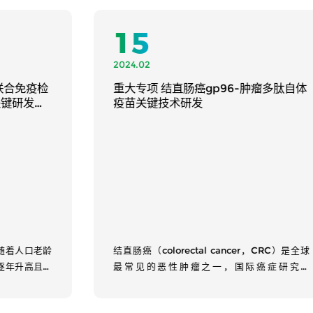
14
2019.08
肿瘤多肽自体
重大专项 恶性肿瘤新型治疗性疫苗关键
技术研发
r，CRC）是全球
恶性肿瘤已成为严重威胁我国人民健康的重要因
癌症研究署
素之一，据最新统计，恶性肿瘤死亡占居民全部
esearch on
死因的23.91%，且近十几年来恶性肿瘤的发病死
...
亡率...