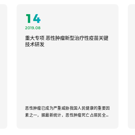
01
2017.12
技术攻关 肺癌个体化治疗性疫苗关键技
术的研发
肺癌是一种严重危害人类生命健康的常见病，在
我国的发病率呈快速增长的态势。肺癌已成为我
国疾病死亡的第一杀手，已被卫生相关主管单位
列为...