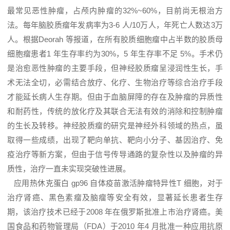
最常见恶性肿瘤，占颅内肿瘤的32%~60%，目前尚无根治方
法。每年脑胶质瘤年发病率为3-6 人/10万人，年死亡人数达3万
人。根据Deorah 等报道，在所有胶质细胞瘤中占半数的胶质母
细胞瘤患者1 年生存率约为30%，5 年生存率不足 5%。手术仍
是治愈恶性肿瘤的主要手段，但神经胶质瘤呈浸润性生长，手
术无法全切，必需结合放疗、化疗、生物治疗等综合治疗手段
才能延长病人生存期。但由于血脑屏障的存在及肿瘤的异质性
和耐药性，传统的放化疗及其联合无法有效的消除和控制肿瘤
的生长及转移。神经胶质瘤的研究是神经外科领域的热点，虽
取得一些成绩，出现了靶向单抗、靶向小分子、基因治疗、免
疫治疗等新方案，但由于信号传导通路的复杂性以及肿瘤的异
质性，治疗一直未实现突破性进展。
应用热休克蛋白 gp96 自体疫苗激活肿瘤特异性T 细胞，对于
治疗肾癌、黑色素瘤及脑瘤等安全有效，显著延长患者生存
期，该治疗技术已经于2008 年在俄罗斯批准上市治疗肾癌。美
国食品和药物管理局（FDA）于2010 年4 月批准一种应用抗原